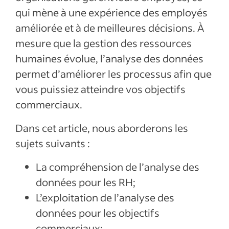
l’analyse des RH
qui mène à une expérience des employés
Comment l’analyse peut-elle changer les
améliorée et à de meilleures décisions. À
choses?
mesure que la gestion des ressources
L’équilibre entre la technologie et la
humaines évolue, l’analyse des données
dimension humaine
permet d’améliorer les processus afin que
Articles récents
vous puissiez atteindre vos objectifs
commerciaux.
Afficher plus
Dans cet article, nous aborderons les
sujets suivants :
La compréhension de l’analyse des
données pour les RH;
L’exploitation de l’analyse des
données pour les objectifs
commerciaux;