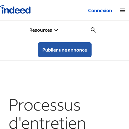
Logo Indeed – Entreprises
Connexion
Resources
Publier une annonce
Processus
d'entretien