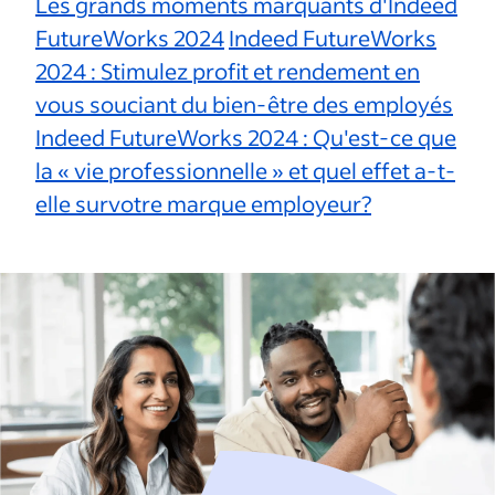
Les grands moments marquants d'Indeed
FutureWorks 2024
Indeed FutureWorks
2024 : Stimulez profit et rendement en
vous souciant du bien-être des employés
Indeed FutureWorks 2024 : Qu'est-ce que
la « vie professionnelle » et quel effet a-t-
elle survotre marque employeur?