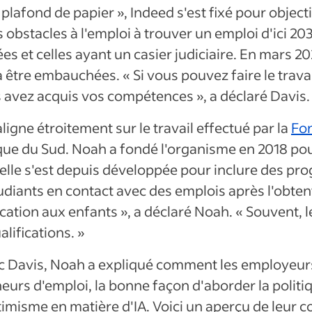
plafond de papier », Indeed s'est fixé pour objecti
bstacles à l'emploi à trouver un emploi d'ici 2030
s et celles ayant un casier judiciaire. En mars 20
 être embauchées. « Si vous pouvez faire le travail
avez acquis vos compétences », a déclaré Davis.
s'aligne étroitement sur le travail effectué par la
Fo
ique du Sud. Noah a fondé l'organisme en 2018 po
 elle s'est depuis développée pour inclure des p
tudiants en contact avec des emplois après l'obtent
ation aux enfants », a déclaré Noah. « Souvent, l
lifications. »
c Davis, Noah a expliqué comment les employeurs
urs d'emploi, la bonne façon d'aborder la politique
imisme en matière d'IA. Voici un aperçu de leur c