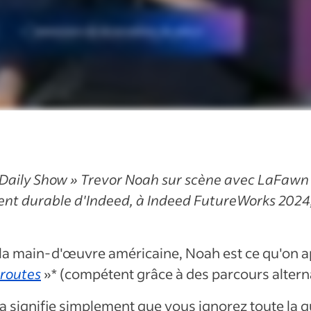
Daily Show
» Trevor Noah sur scène avec LaFawn 
t durable d'Indeed, à Indeed FutureWorks 2024,
a main-d'œuvre américaine, Noah est ce qu'on app
 routes
»* (compétent grâce à des parcours alterna
la signifie simplement que vous ignorez toute la q