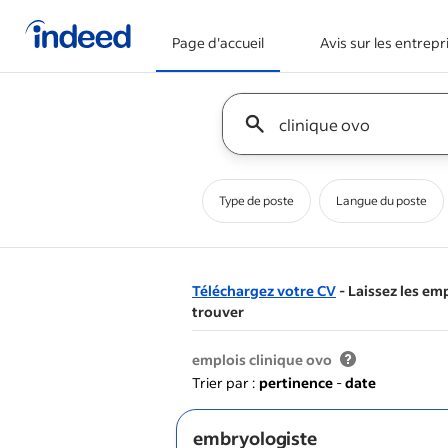
Page d'accueil
Avis sur les entrepr
Début du contenu principal
Keyword : all jobs
Type de poste
Langue du poste
Téléchargez votre CV
- Laissez les em
trouver
&nbsp;
emplois clinique ovo
Trier par :
pertinence
-
date
embryologiste