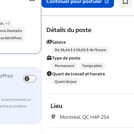
Continuer pour postuler
de santé.
Faire suivis et évaluations Fonctions 
des superviseurs.
in
+
1
Détails du poste
nce Dentaire
Afficher tout :
emplois Montréal
aux bénéfices
Rechercher les salaires :
embryologiste
Salaire
Consultez les
questions fréquemment posées à 
Clinique ovo
De 38,46 $ à 59,00 $ de l’heure
Type de poste
Permanent
Temps plein
Quart de travail et horaire
 offres
Quart de jour
s
r à tout moment sur
Lieu
ant la procédure
Montréal, QC H4P 2S4