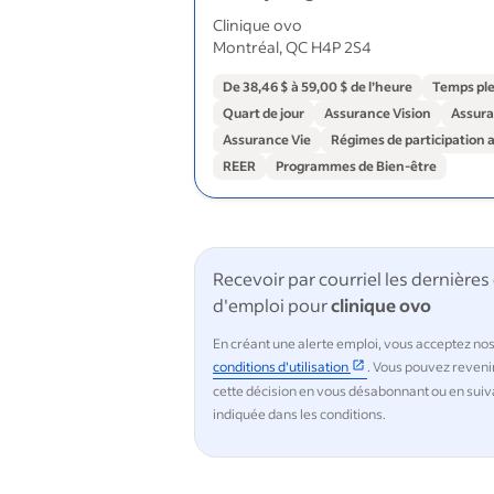
Clinique ovo
Montréal, QC H4P 2S4
De 38,46 $ à 59,00 $ de l’heure
Temps ple
Quart de jour
Assurance Vision
Assura
Assurance Vie
Régimes de participation 
REER
Programmes de Bien-être
Recevoir par courriel les dernières
d'emploi pour
clinique ovo
En créant une alerte emploi, vous acceptez no
conditions d'utilisation
. Vous pouvez reveni
cette décision en vous désabonnant ou en suiv
indiquée dans les conditions.