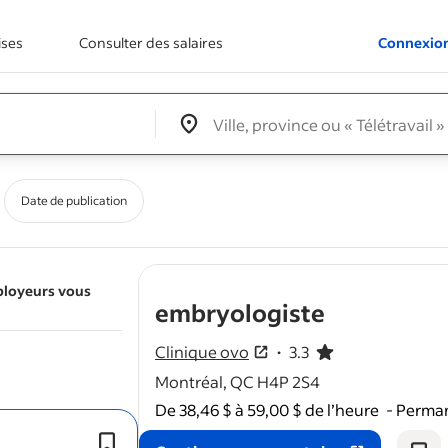
ises
Consulter des salaires
Connexio
Edit location input box label
&nbsp;
Date de publication
ployeurs vous
- job post
embryologiste
Clinique ovo
3.3
3.3 étoile(s) sur 5
Montréal, QC H4P 2S4
De 38,46 $ à 59,00 $ de l’heure
-
Perman
Institution, établissement ou
cliniqu