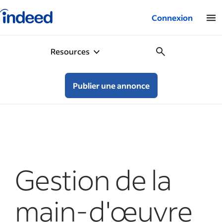
Logo Indeed – Entreprises
Connexion
Resources
Publier une annonce
Gestion de la
main-d'œuvre