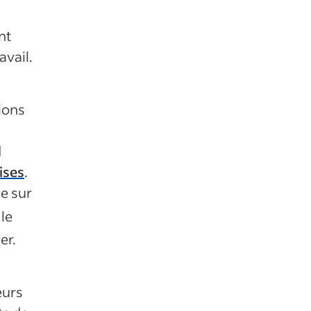
nt
avail.
ions
d
ises
.
e sur
 le
er.
eurs