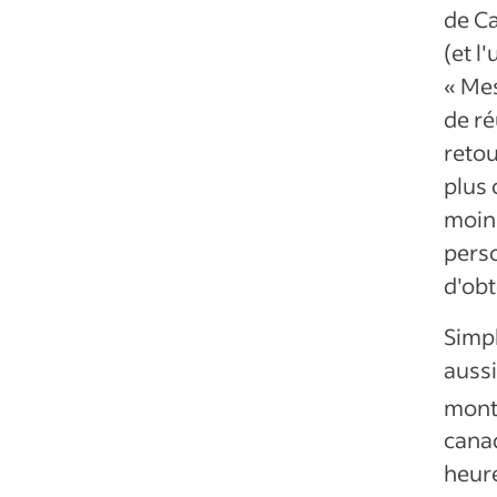
de Ca
(et l
« Me
de ré
retou
plus 
moins
pers
d'obt
Simpl
aussi
montr
canad
heure