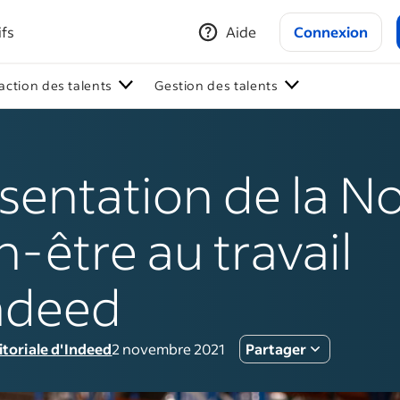
ifs
Aide
Connexion
action des talents
Gestion des talents
sentation de la N
n-être au travail
ndeed
itoriale d'Indeed
2 novembre 2021
Partager