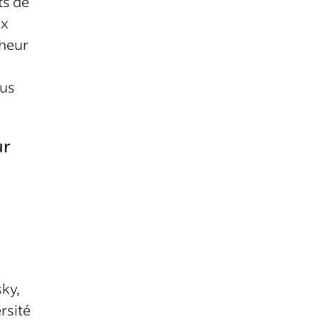
ts de
ux
nheur
lus
ur
sky,
rsité