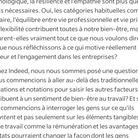
ologique, la résilience et l'empathie sont plus qu
s nécessaires. Oui, les catégories habituelles c
laire, l'équilibre entre vie professionnelle et vie pr
 flexibilité contribuent toutes à notre bien-être, m
rent-elles vraiment tout ce que nous voulons dir
ue nous réfléchissons à ce qui motive réellement 
eur et l'engagement dans les entreprises?
chez Indeed, nous nous sommes posé une question 
us commencions à aller au-delà des traditionnell
ations et notations pour saisir les autres facteurs
ibuent à un sentiment de bien-être au travail? Et 
commencions à interroger les gens sur ce qu'ils
entent
et pas seulement sur les éléments tangible
de travail comme la rémunération et les avantage
tats pourraient changer la façon dont les gens