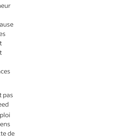
heur
cause
es
t
t
nces
t pas
deed
ploi
sens
xte de