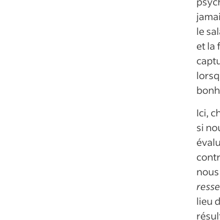
psych
jamai
le sa
et la
captu
lorsq
bonh
Ici, 
si no
évalu
contr
nous 
ress
lieu 
résul