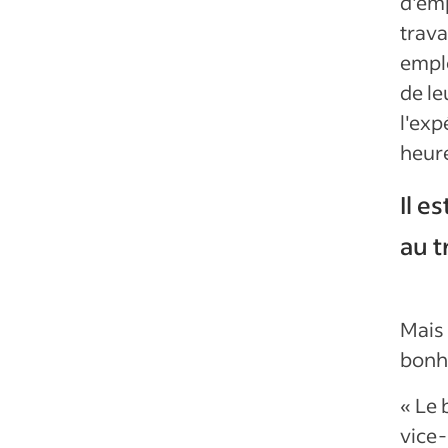
d'emp
trava
empl
de le
l'exp
heure
Il e
au t
Mais 
bonh
« Le 
vice-