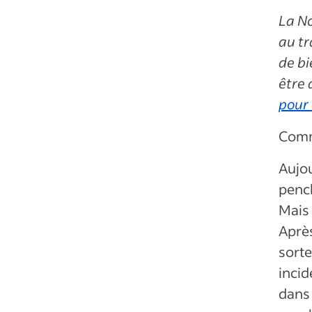
La No
au tr
de bi
être 
pour 
Comm
Aujou
pench
Mais 
Après
sorte
incid
dans 