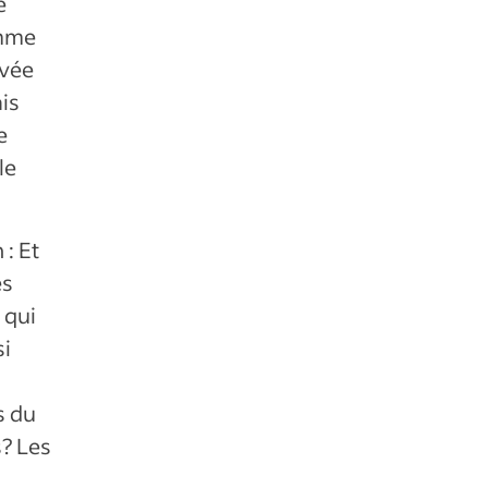
e
omme
ivée
ais
e
le
: Et
es
 qui
si
s du
s? Les