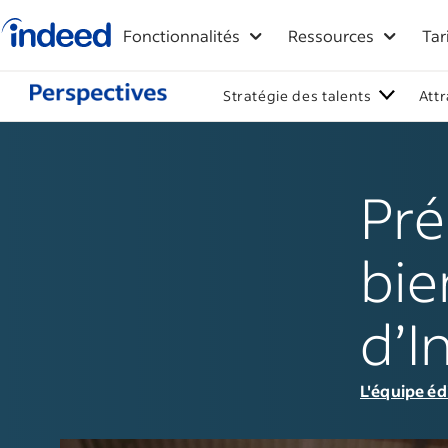
Logo Indeed – Entreprises
Fonctionnalités
Ressources
Tar
Stratégie des talents
Attr
Pré
bie
d’I
L'équipe éd