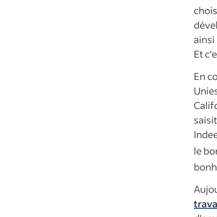
chois
déve
ainsi
Et c'
En co
Unies
Calif
saisi
Indee
le bo
bonh
Aujou
trava