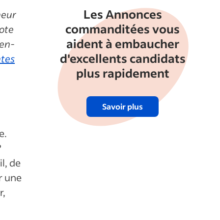
Les Annonces
heur
commanditées vous
Note
aident à embaucher
ien-
d'excellents candidats
ntes
plus rapidement
Savoir plus
e.
?
l, de
r une
r,