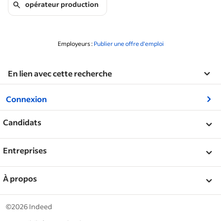
opérateur production
Employeurs :
Publier une offre d'emploi
En lien avec cette recherche
&nbsp;
Connexion
&nbsp;
Candidats
&nbsp;
Aide
Entreprises
Avis sur les entreprises
&nbsp;
Publier une annonce
À propos
Conseils de carrière
Centre d'aide
&nbsp;
À propos
©2026 Indeed
Travailler chez Indeed
Événements Indeed