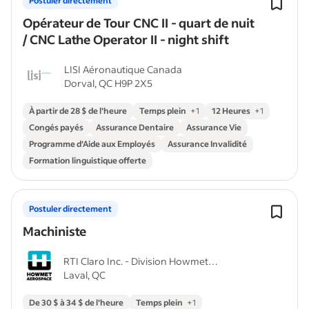
Postuler directement
Opérateur de Tour CNC II - quart de nuit
/ CNC Lathe Operator II - night shift
LISI Aéronautique Canada
Dorval, QC H9P 2X5
À partir de 28 $ de l’heure
Temps plein
+
1
12 Heures
+
1
Congés payés
Assurance Dentaire
Assurance Vie
Programme d'Aide aux Employés
Assurance Invalidité
Formation linguistique offerte
Postuler directement
Machiniste
RTI Claro Inc. - Division Howmet
Laval, QC
Aerospace
De 30 $ à 34 $ de l’heure
Temps plein
+
1