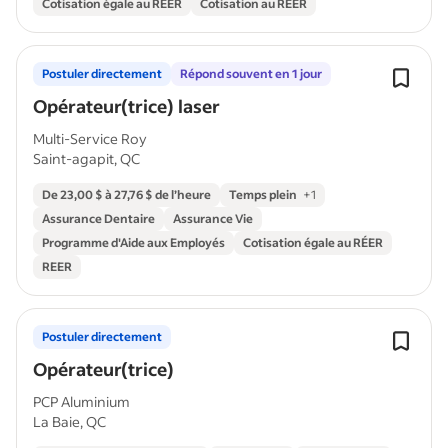
Cotisation égale au RÉER
Cotisation au REER
Postuler directement
Répond souvent en 1 jour
Opérateur(trice) laser
Multi-Service Roy
Saint-agapit, QC
De 23,00 $ à 27,76 $ de l’heure
Temps plein
+
1
Assurance Dentaire
Assurance Vie
Programme d'Aide aux Employés
Cotisation égale au RÉER
REER
Postuler directement
Opérateur(trice)
PCP Aluminium
La Baie, QC