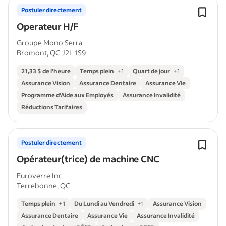
Postuler directement
Operateur H/F
Groupe Mono Serra
Bromont, QC J2L 1S9
21,33 $ de l’heure
Temps plein
+
1
Quart de jour
+
1
Assurance Vision
Assurance Dentaire
Assurance Vie
Programme d'Aide aux Employés
Assurance Invalidité
Réductions Tarifaires
Postuler directement
Opérateur(trice) de machine CNC
Euroverre Inc.
Terrebonne, QC
Temps plein
+
1
Du Lundi au Vendredi
+
1
Assurance Vision
Assurance Dentaire
Assurance Vie
Assurance Invalidité