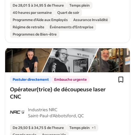
De 28,01 $ à 34,95 $ de l’heure
Temps plein
40 heures par semaine
Quart de soir
Programme d'Aide aux Employés
Assurance Invalidité
Régime de retraite
Événements d'Entreprise
Programmes de Bien-être
Postuler directement
Embauche urgente
Opérateur(trice) de découpeuse laser
CNC
Industries NRC
Saint-Paul-d'Abbotsford, QC
De 29,50 $ à 34,75 $ de l’heure
Temps plein
+
1
Congés payés
Assurance Vie