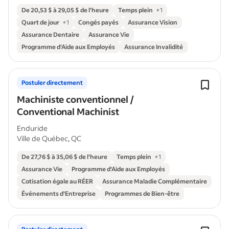
De 20,53 $ à 29,05 $ de l’heure
Temps plein
+
1
Quart de jour
+
1
Congés payés
Assurance Vision
Assurance Dentaire
Assurance Vie
Programme d'Aide aux Employés
Assurance Invalidité
Postuler directement
Machiniste conventionnel /
Conventional Machinist
Enduride
Ville de Québec, QC
De 27,76 $ à 35,06 $ de l’heure
Temps plein
+
1
Assurance Vie
Programme d'Aide aux Employés
Cotisation égale au RÉER
Assurance Maladie Complémentaire
Événements d'Entreprise
Programmes de Bien-être